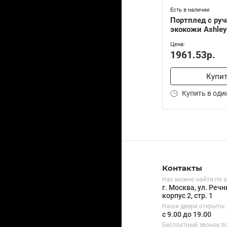
Есть в наличии
Портплед с руч
экокожи Ashley
Цена:
1961.53р.
Купи
Купить в оди
Контакты
Нас можно найти по а
г. Москва, ул. Речни
корпус 2, стр. 1
Наши двери открыты
с 9.00 до 19.00
Бесплатный звонок п