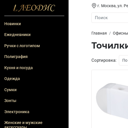
г. Москва, ул. Ре
Новинки
Главная
Офисны
Ежедневники
Точилк
Ручки с логотипом
Полиграфия
Сортировка:
Кухня и посуда
Одежда
Сумки
Зонты
Электроника
Женские и мужские
аксессуары