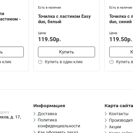
Есть в наличии
Есть в наличии
ля
Точилка с ластиком Easy
Точилка с 
астиком -
duo, белый
duo, синий
Цена:
Цена:
119.50р.
119.50р.
ть
Купить
К
н клик
Купить в один клик
Купить в
Информация
Карта сайт
дресу
Доставка
Контакты
ков, д. 17,
Политика
Производит
конфиденциальности
Акции
Как оформить заказ