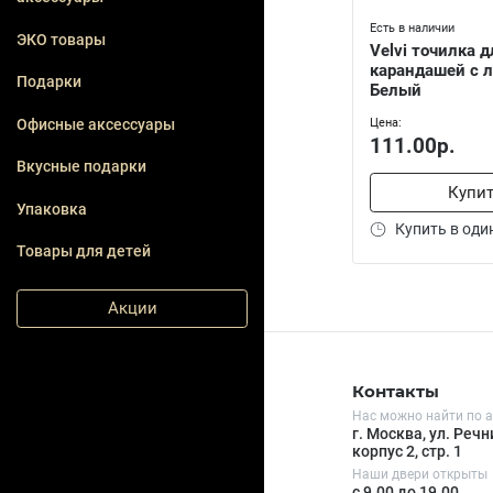
Есть в наличии
ЭКО товары
Velvi точилка д
карандашей с л
Подарки
Белый
Офисные аксессуары
Цена:
111.00р.
Вкусные подарки
Купи
Упаковка
Купить в оди
Товары для детей
Акции
Контакты
Нас можно найти по а
г. Москва, ул. Речни
корпус 2, стр. 1
Наши двери открыты
с 9.00 до 19.00