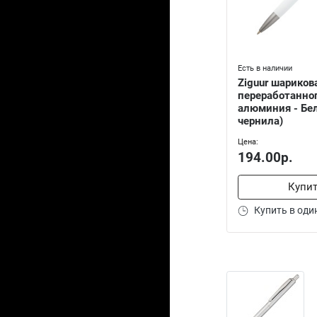
Есть в наличии
Ziguur шариков
переработанно
алюминия - Бе
чернила)
Цена:
194.00р.
Купи
Купить в оди