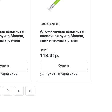
Есть в наличии
ая шариковая
Алюминиевая шариковая
ручка Moneta,
кнопочная ручка Moneta,
нила, белый
синие чернила, лайм
Цена:
113.31р.
упить
Купить
 один клик
Купить в один клик
9
>
>|