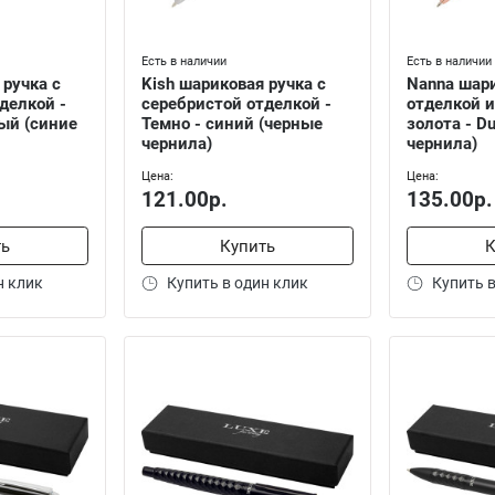
Есть в наличии
Есть в наличии
 ручка с
Kish шариковая ручка с
Nanna шари
делкой -
серебристой отделкой -
отделкой и
ый (синие
Темно - синий (черные
золота - Du
чернила)
чернила)
Цена:
Цена:
121.00р.
135.00р.
ть
Купить
К
н клик
Купить в один клик
Купить в