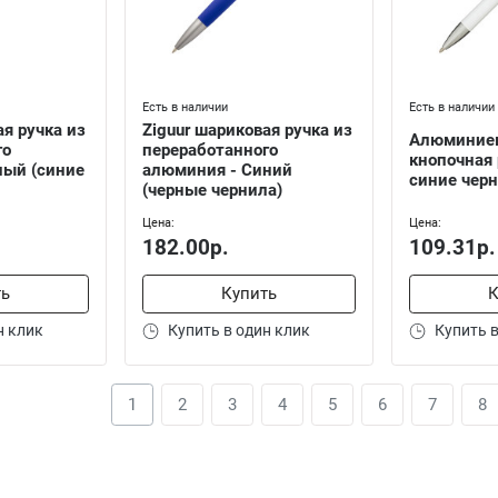
Есть в наличии
Есть в наличии
ая ручка из
Ziguur шариковая ручка из
Алюминиев
го
переработанного
кнопочная 
лый (синие
алюминия - Синий
синие чер
(черные чернила)
Цена:
Цена:
182.00р.
109.31р.
ть
Купить
К
н клик
Купить в один клик
Купить в
1
2
3
4
5
6
7
8