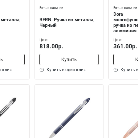
Есть в наличии
Есть в наличии
Dora
 металла,
BERN. Ручка из металла,
многофунк
Черный
ручка из п
алюминия 
Цена:
Цена:
818.00р.
361.00р.
ть
Купить
К
н клик
Купить в один клик
Купить в